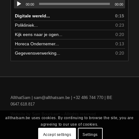
00:00
00:00
Digitale wereld...
0:15
Polikliniek...
0:23
Kijk eens naar je ogen...
0:20
Horeca Ondernemer...
0:13
Gegevensverwerking...
0:20
AllthatSam | sam@allthatsam.be | +32 486 744 770 | BE
0647.618.817
Website by Sam Bouckaert – Allrights reserved
allthatsam.be uses cookies. By continuing to browse the site, you are
agreeing to our use of cookies.
Accept settings
Settings